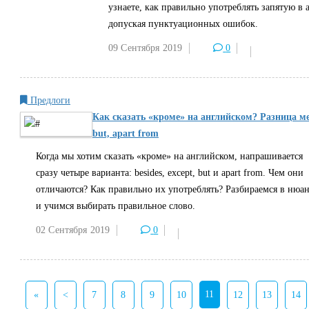
узнаете, как правильно употреблять запятую в 
допуская пунктуационных ошибок.
09 Сентября
2019
0
Предлоги
Как сказать «кроме» на английском? Разница меж
but, apart from
Когда мы хотим сказать «кроме» на английском, напрашивается
сразу четыре варианта: besides, except, but и apart from. Чем они
отличаются? Как правильно их употреблять? Разбираемся в нюан
и учимся выбирать правильное слово.
02 Сентября
2019
0
11
«
<
7
8
9
10
12
13
14