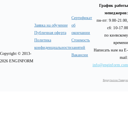
График работы
менеджеров:
Сертификат
пн-пт: 9.00-21.00,
Заявка на обучение
об
сб: 10-17.00
Публичная оферта
окончании
по киевскому
Политика
Стоимость
времени
конфиденциальности
занятий
Написать нам на E-
Copyright © 2013-
Вакансии
mail:
2026 ENGINFORM
info@enginform.com
Вернуться на Главную