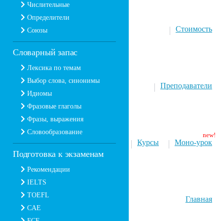
Числительные
Определители
Стоимость
Союзы
Словарный запас
Лексика по темам
Выбор слова, синонимы
Преподаватели
Идиомы
Фразовые глаголы
Фразы, выражения
Словообразование
Курсы
Моно-урок
Подготовка к экзаменам
Рекомендации
IELTS
TOEFL
Главная
CAE
FCE