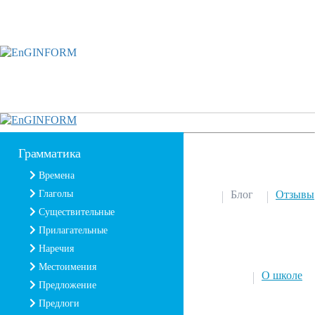
Грамматика
Времена
Глаголы
Блог
Отзывы
Существительные
Прилагательные
Наречия
Местоимения
О школе
Предложение
Предлоги