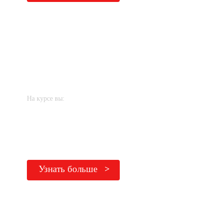
ГРАММАТИЧЕСКИЙ
КУРС
На курсе вы:
структурируете знания грамматики
избавитесь от пробелов в знаниях
научитесь формулировать сложные мысли
Узнать больше