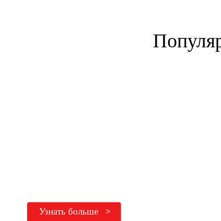
Популяр
ОБЩИЙ КУРС
АНГЛИЙСКОГО
общение в повседневных ситуациях
подходит для любого уровня
развитие всех языковых навыков
Узнать больше