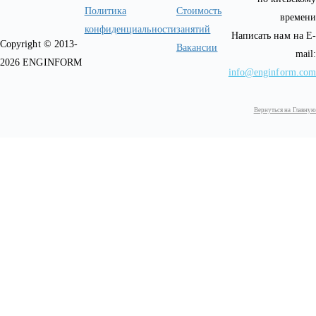
Политика
Стоимость
времени
конфиденциальности
занятий
Написать нам на E-
Copyright © 2013-
Вакансии
mail:
2026 ENGINFORM
info@enginform.com
Вернуться на Главную