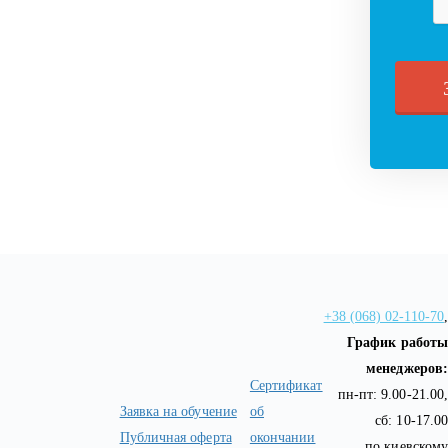
+38 (068) 02-110-70
,
График работы
менеджеров:
Сертификат
пн-пт: 9.00-21.00,
Заявка на обучение
об
сб: 10-17.00
Публичная оферта
окончании
по киевскому