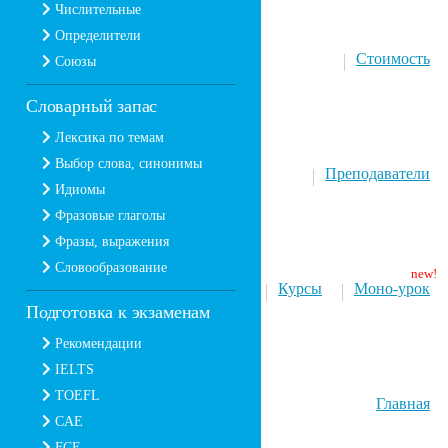
Числительные
Определители
Стоимость
Союзы
Словарный запас
Лексика по темам
Выбор слова, синонимы
Преподаватели
Идиомы
Фразовые глаголы
Фразы, выражения
Словообразование
Курсы
Моно-урок
Подготовка к экзаменам
Рекомендации
IELTS
TOEFL
Главная
CAE
FCE