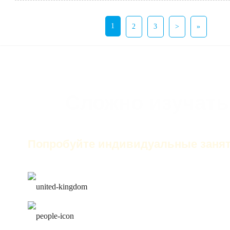
1
2
3
>
»
Сложно изучать
Попробуйте индивидуальные занят
только английский на за
лучшие преподаватели