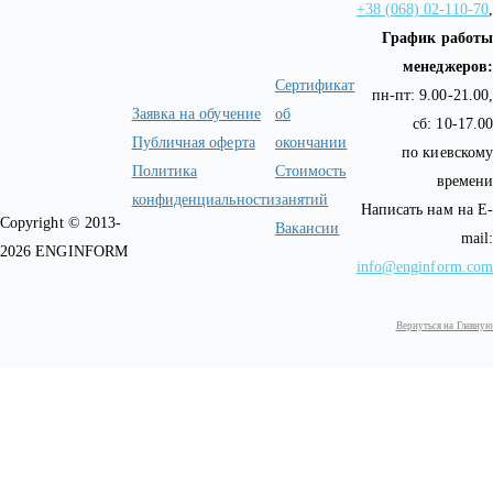
+38 (068) 02-110-70
,
График работы
менеджеров:
Сертификат
пн-пт: 9.00-21.00,
Заявка на обучение
об
сб: 10-17.00
Публичная оферта
окончании
по киевскому
Политика
Стоимость
времени
конфиденциальности
занятий
Написать нам на E-
Copyright © 2013-
Вакансии
mail:
2026 ENGINFORM
info@enginform.com
Вернуться на Главную