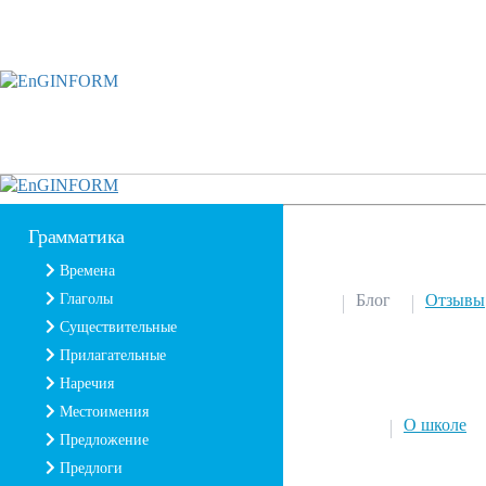
Грамматика
Времена
Глаголы
Блог
Отзывы
Существительные
Прилагательные
Наречия
Местоимения
О школе
Предложение
Предлоги