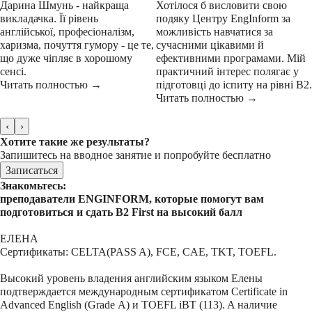
Дарина Шмунь - найкраща
Хотілося б висловити свою
викладачка. Її рівень
подяку Центру EngInform за
англійської, професіоналізм,
можливість навчатися за
харизма, почуття гумору - це те,
сучасними цікавими й
що дуже чіпляє в хорошому
ефективними програмами. Мій
сенсі.
практичний інтерес полягає у
Читать полностью →
підготовці до іспиту на рівні B2.
Читать полностью →
‹
›
Хотите такие же результаты?
Запишитесь на вводное занятие и попробуйте бесплатно
Записаться
Знакомьтесь:
преподаватели ENGINFORM, которые помогут вам
подготовиться и сдать B2 First на высокий балл
ЕЛЕНА
Сертификаты: CELTA(PASS A), FCE, CAE, TKT, TOEFL.
Высокий уровень владения английским языком Елены
подтверждается международным сертификатом Certificate in
Advanced English (Grade А) и TOEFL iBT (113). A наличие