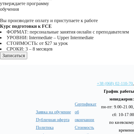
утверждаете программу
обучения
Вы производите оплату и приступаете к работе
Курс подготовки к FCE
ФОРМАТ:
персональные занятия онлайн с преподавателем
УРОВНИ:
Intermediate – Upper Intermediate
СТОИМОСТЬ:
от $27 за урок
СРОКИ:
3 – 8 месяцев
Записаться
+38 (068) 02-110-70
,
График работы
менеджеров:
Сертификат
пн-пт: 9.00-21.00,
Заявка на обучение
об
сб: 10-17.00
Публичная оферта
окончании
по киевскому
Политика
Стоимость
времени