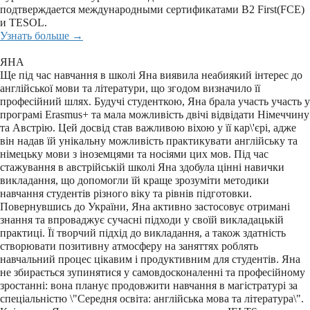
подтверждается международными сертификатами B2 First(FCE)
и TESOL.
Узнать больше →
ЯНА
Ще під час навчання в школі Яна виявила неабиякий інтерес до
англійської мови та літератури, що згодом визначило її
професійний шлях. Будучі студенткою, Яна брала участь участь у
програмі Erasmus+ та мала можливість двічі відвідати Німеччину
та Австрію. Цей досвід став важливою віхою у її кар\'єрі, адже
він надав їй унікальну можливість практикувати англійську та
німецьку мови з іноземцями та носіями цих мов. Під час
стажування в австрійській школі Яна здобула цінні навички
викладання, що допомогли їй краще зрозуміти методики
навчання студентів різного віку та рівнів підготовки.
Повернувшись до України, Яна активно застосовує отримані
знання та впроваджує сучасні підходи у своїй викладацькій
практиці. Її творчий підхід до викладання, а також здатність
створювати позитивну атмосферу на заняттях роблять
навчальний процес цікавим і продуктивним для студентів. Яна
не збирається зупинятися у самовдосконаленні та професійному
зростанні: вона планує продовжити навчання в магістратурі за
спеціальністю \"Середня освіта: англійська мова та література\".