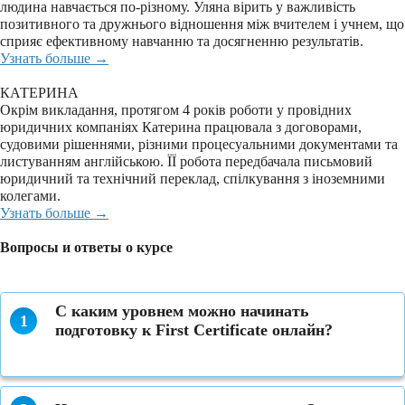
людина навчається по-різному. Уляна вірить у важливість
позитивного та дружнього відношення між вчителем і учнем, що
сприяє ефективному навчанню та досягненню результатів.
Узнать больше →
КАТЕРИНА
Окрім викладання, протягом 4 років роботи у провідних
юридичних компаніях Катерина працювала з договорами,
судовими рішеннями, різними процесуальними документами та
листуванням англійською. ЇЇ робота передбачала письмовий
юридичний та технічний переклад, спілкування з іноземними
колегами.
Узнать больше →
Вопросы и ответы о курсе
С каким уровнем можно начинать
1
подготовку к First Certificate онлайн?