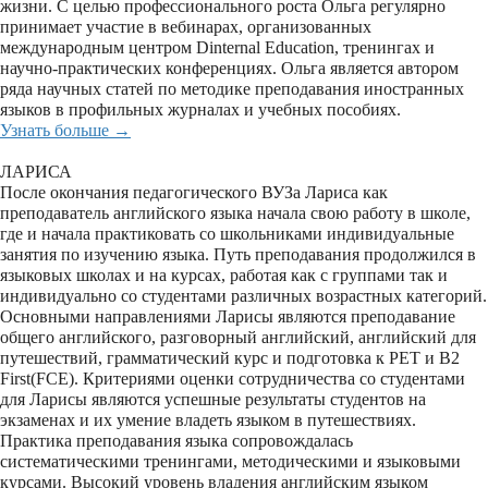
жизни. С целью профессионального роста Ольга регулярно
принимает участие в вебинарах, организованных
международным центром Dinternal Education, тренингах и
научно-практических конференциях. Ольга является автором
ряда научных статей по методике преподавания иностранных
языков в профильных журналах и учебных пособиях.
Узнать больше →
ЛАРИСА
После окончания педагогического ВУЗа Лариса как
преподаватель английского языка начала свою работу в школе,
где и начала практиковать со школьниками индивидуальные
занятия по изучению языка. Путь преподавания продолжился в
языковых школах и на курсах, работая как с группами так и
индивидуально со студентами различных возрастных категорий.
Основными направлениями Ларисы являются преподавание
общего английского, разговорный английский, английский для
путешествий, грамматический курс и подготовка к PET и B2
First(FCE). Критериями оценки сотрудничества со студентами
для Ларисы являются успешные результаты студентов на
экзаменах и их умение владеть языком в путешествиях.
Практика преподавания языка сопровождалась
систематическими тренингами, методическими и языковыми
курсами. Высокий уровень владения английским языком