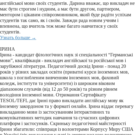
англійської мови своїх студентів. Дарина вважає, що викладач не
має бути строгим і нудним, а має бути другом, партнером,
ментором і цікавим співрозмовником, який буде радіти успіхам
студентів так само, як і своїм. Завжди рада новим учням і
впевнена, що вчитель теж може багато навчитися у своїх
студентів.
Узнать больше →
ІРИНА
Ірина - кандидат філологічних наук зі спеціальності “Германські
мови”, кваліфікація - викладач англійської та російської мов і
зарубіжної літератури. Педагогічний досвід Ірини - понад 20
років у різних закладах освіти (приватні курси іноземних мов,
школа з поглибленим вивченням іноземних мов, фаховий
коледж, інститути та університети) із широким віковим
діапазоном слухачів (від 12 до 50 років) та різним рівнем
володіння іноземної мови. Отримання Сертифікату
TESOL/TEFL дає Ірині право викладати англійську мову як
іноземну закордоном та у форматі онлайн. Ірина віддає перевагу
викладанню мови із застосуванням інтерактивних та
комунікативних методик навчання та сучасних цифрових
платформ і застосунків. Скриньку педагогічної майстерності
Ірини збагатили: співпраця із волонтерами Корпусу Миру США
в Україні (рік викладання у парі із американською волонтеркою