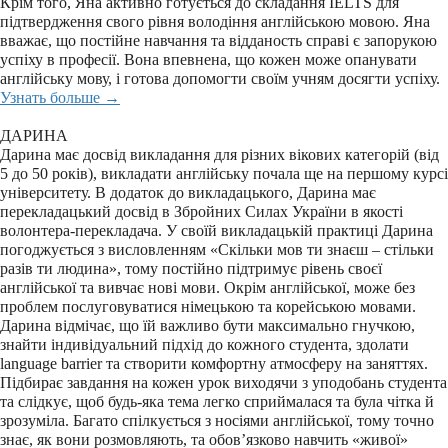
Крім того, Яна активно готується до складання IELTS для
підтвердження свого рівня володіння англійською мовою. Яна
вважає, що постійне навчання та відданость справі є запорукою
успіху в професії. Вона впевнена, що кожен може опанувати
англійську мову, і готова допомогти своїм учням досягти успіху.
Узнать больше →
ДАРИНА
Дарина має досвід викладання для різних вікових категорій (від
5 до 50 років), викладати англійську почала ще на першому курсі
університету. В додаток до викладацького, Дарина має
перекладацький досвід в Збройних Силах України в якості
волонтера-перекладача. У своїй викладацькій практиці Дарина
погоджується з висловленням «Скільки мов ти знаєш – стільки
разів ти людина», тому постійно підтримує рівень своєї
англійської та вивчає нові мови. Окрім англійської, може без
проблем послуговуватися німецькою та корейською мовами.
Дарина відмічає, що їй важливо бути максимально гнучкою,
знайти індивідуальний підхід до кожного студента, здолати
language barrier та створити комфортну атмосферу на заняттях.
Підбирає завдання на кожен урок виходячи з уподобань студента
та слідкує, щоб будь-яка тема легко сприймалася та була чітка й
зрозуміла. Багато спілкується з носіями англійської, тому точно
знає, як вони розмовляють, та обов’язково навчить «живої»