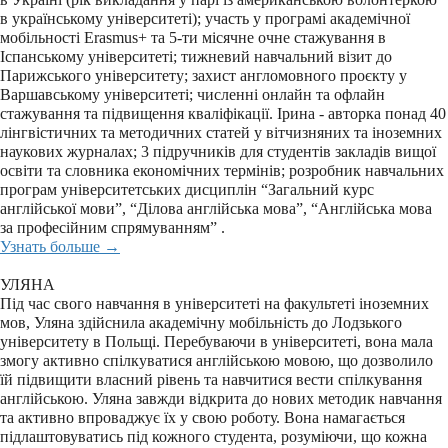
в українському університеті); участь у програмі академічної
мобільності Erasmus+ та 5-ти місячне очне стажування в
Іспанському університеті; тижневий навчальний візит до
Парижського університету; захист англомовного проєкту у
Варшавському університеті; численні онлайн та офлайн
стажування та підвищення кваліфікації. Ірина - авторка понад 40
лінгвістичних та методичних статей у вітчизняних та іноземних
наукових журналах; 3 підручників для студентів закладів вищої
освіти та словника економічних термінів; розробник навчальних
програм університетських дисциплін “Загальний курс
англійської мови”, “Ділова англійська мова”, “Англійська мова
за професійним спрямуванням” .
Узнать больше →
УЛЯНА
Під час свого навчання в університеті на факультеті іноземних
мов, Уляна здійснила академічну мобільність до Лодзького
університету в Польщі. Перебуваючи в університеті, вона мала
змогу активно спілкуватися англійською мовою, що дозволило
їй підвищити власний рівень та навчитися вести спілкування
англійською. Уляна завжди відкрита до нових методик навчання
та активно впроваджує їх у свою роботу. Вона намагається
підлаштовуватись під кожного студента, розуміючи, що кожна