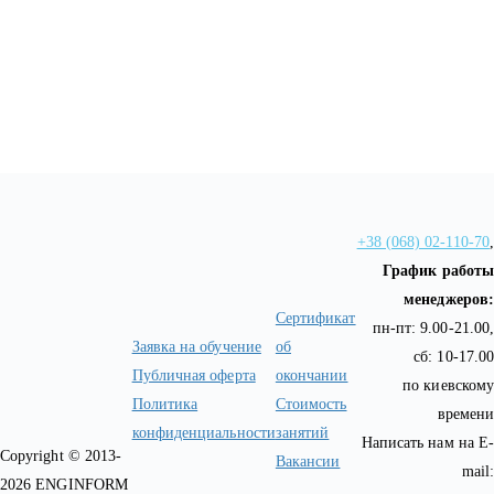
+38 (068) 02-110-70
,
График работы
менеджеров:
Сертификат
пн-пт: 9.00-21.00,
Заявка на обучение
об
сб: 10-17.00
Публичная оферта
окончании
по киевскому
Политика
Стоимость
времени
конфиденциальности
занятий
Написать нам на E-
Copyright © 2013-
Вакансии
mail:
2026 ENGINFORM