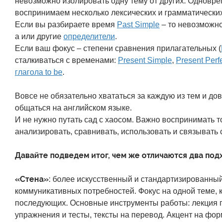
невозможно изолировать одну тему от других. Одновре
воспринимаем несколько лексических и грамматических
Если вы разбираете время
Past Simple
– то невозможн
а или другие
определители
.
Если ваш фокус – степени сравнения прилагательных (
сталкиваться с временами:
Present Simple
,
Present Perf
глагола to be
.
Вовсе не обязательно хвататься за каждую из тем и д
общаться на английском языке.
И не нужно путать сад с хаосом. Важно воспринимать то
анализировать, сравнивать, использовать и связывать 
Давайте подведем итог, чем же отличаются два под
«Стена»
: более искусственный и стандартизированный
коммуникативных потребностей. Фокус на одной теме, 
последующих. Основные инструменты работы: лекция п
упражнения и тесты, тексты на перевод. Акцент на фор