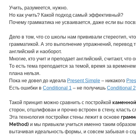
Учить, разумеется, нужно.
Но как учить? Какой подход самый эффективный?
Почему грамматика не усваивается, даже если вы пос
Дело в том, что со школы нам прививали стереотип, чт
грамматикой. А это выполнение упражнений, перевод т
английский и наоборот.
Многие, кто учит и преподает английский, считают, чт
То есть тема преподается за темой, время за временем,
плана нельзя.
Пока не довел до идеала
Present Simple
– никакого
Pres
Есть ошибки в
Conditional 1
– не получишь
Conditional 2
каменной
Такой принцип можно сравнить с постройкой
сторон, отшлифован и прочно встроен в стену, класть
грамм
Эта технология постройки стены лежит в основе
Method)
и мы привыкли учиться именно таким образом: 
вытачивая идеальность формы, и совсем забывая о со