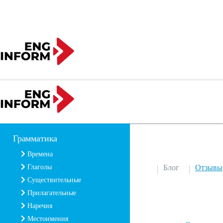
Грамматика
Времена
Глаголы
Блог
Отзывы
Существительные
Прилагательные
Наречия
Местоимения