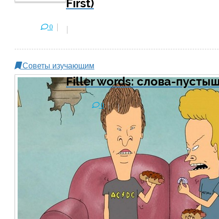
First)
0
Советы изучающим
Filler words: слова-пуст
0