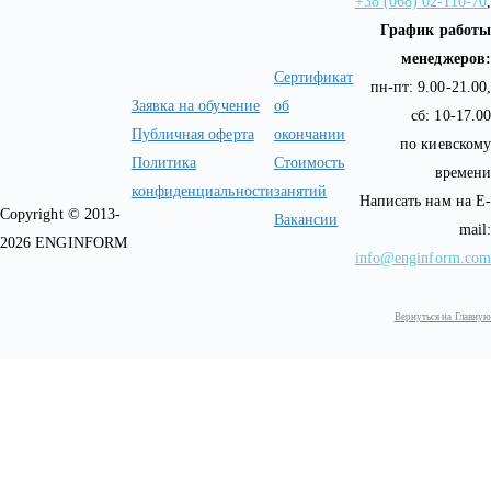
+38 (068) 02-110-70
,
График работы
менеджеров:
Сертификат
пн-пт: 9.00-21.00,
Заявка на обучение
об
сб: 10-17.00
Публичная оферта
окончании
по киевскому
Политика
Стоимость
времени
конфиденциальности
занятий
Написать нам на E-
Copyright © 2013-
Вакансии
mail:
2026 ENGINFORM
info@enginform.com
Вернуться на Главную