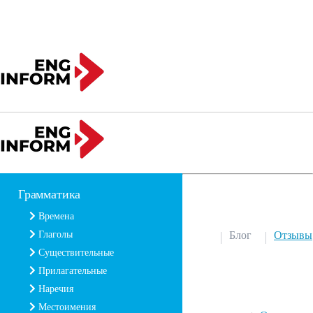
Грамматика
Времена
Глаголы
Блог
Отзывы
Существительные
Прилагательные
Наречия
Местоимения