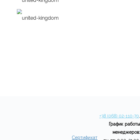
удобное расписание
персональная програм
+38 (068) 02-110-70
,
График работы
менеджеров:
Сертификат