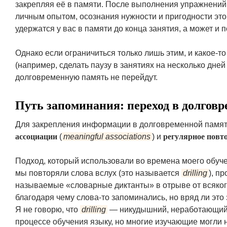
закрепляя её в памяти. После выполнения упражнений,
личным опытом, осознания нужности и пригодности это
удержатся у вас в памяти до конца занятия, а может и п
Однако если ограничиться только лишь этим, и какое-т
(например, сделать паузу в занятиях на несколько дней 
долговременную память не перейдут.
Путь запоминания: переход в долгов
Для закрепления информации в долговременной памят
ассоциации
(
meaningful associations
) и
регулярное повт
Подход, который использовали во времена моего обуч
мы повторяли слова вслух (это называется
drilling
), п
называемые «словарные диктанты» в отрыве от всякого
благодаря чему слова-то запоминались, но вряд ли эт
Я не говорю, что
drilling
— никудышний, неработающий п
процессе обучения языку, но многие изучающие могли на