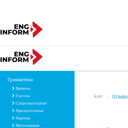
Грамматика
Времена
Глаголы
Блог
Отзывы
Существительные
Прилагательные
Наречия
Местоимения