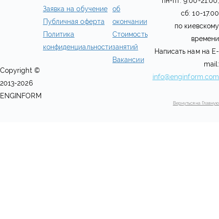
пн-пт: 9.00-21.00,
Заявка на обучение
об
сб: 10-17.00
Публичная оферта
окончании
по киевскому
Политика
Стоимость
времени
конфиденциальности
занятий
Написать нам на E-
Вакансии
mail:
Copyright ©
info@enginform.com
2013-2026
ENGINFORM
Вернуться на Главную