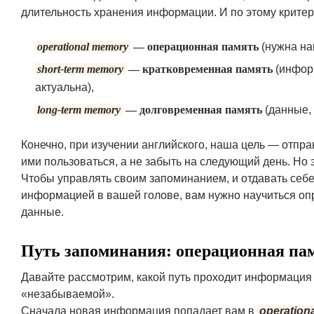
длительность хранения информации. И по этому крите
operational memory
— операционная память
(нужна на
short-term memory
— кратковременная память
(информ
актуальна),
long-term memory
— долговременная память
(данные, 
Конечно, при изучении английского, наша цель — отпра
ими пользоваться, а не забыть на следующий день. Но эт
Чтобы управлять своим запоминанием, и отдавать себе 
информацией в вашей голове, вам нужно научиться опр
данные.
Путь запоминания: операционная па
Давайте рассмотрим, какой путь проходит информация 
«незабываемой».
Сначала новая информация попадает вам в
operation