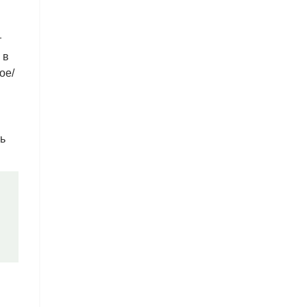
т
 в
ое/
ь