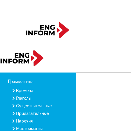
Грамматика
Времена
Глаголы
Существительные
Прилагательные
Наречия
Местоимения