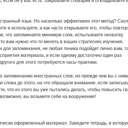
 если он у вас есть. Закрываете словарик и откладываете 
ностранный язык. Но насколько эффективен этот метод? Ско
е и используете, и как часто открываете его, чтобы повтор
ли, что запоминаете минимум слов, испытываете нехватку
о вам нужно что-то менять в ваших стратегиях изучения.
 для запоминания, не любая теника подойдет лично вам, т
осприятия материала, и если одному достаточно один раз
 другого для этого потребуются часы практики.
по запоминанию иностранных слов, но прежде чем вы с ним
и слова до этого, на что обращали внимание, если записыв
те, что из этого вы уже пытались делать, чтобы повысить с
 возможно, вы возьмете себе на вооружение!
чески оформленный материал. Заведите тетрадь, в котору