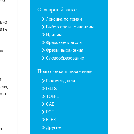
его
Словарный запас
Лексика по темам
лько
Выбор слова, синонимы
ить
Идиомы
Фразовые глаголы
Фразы, выражения
ак
Словообразование
Подготовка к экзаменам
и
Рекомендации
али,
IELTS
вою
TOEFL
CAE
FCE
FLEX
Другие
ю