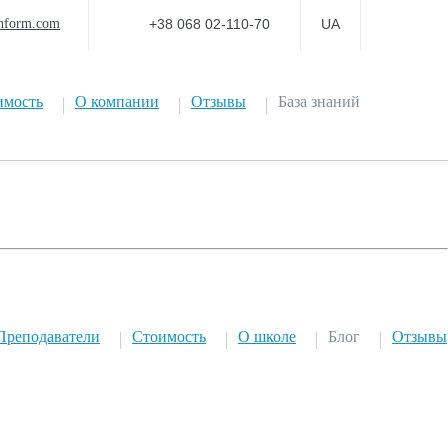
nform.com
+38 068 02-110-70
UA
имость
О компании
Отзывы
База знаний
Преподаватели
Стоимость
О школе
Блог
Отзывы