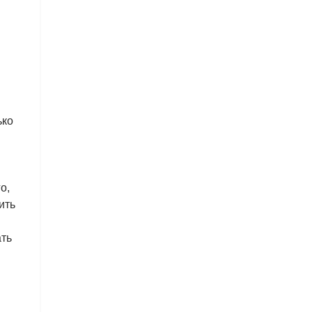
ько
о,
ить
ать