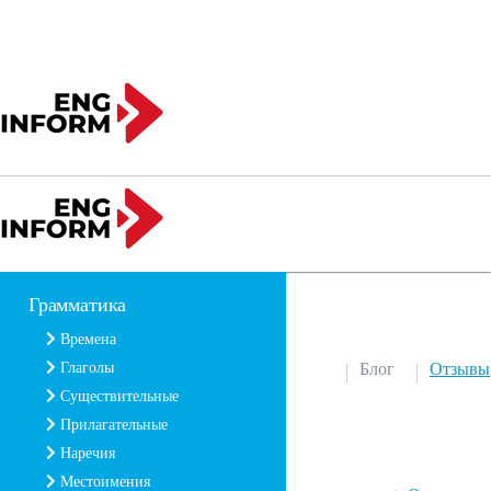
Грамматика
Времена
Глаголы
Блог
Отзывы
Существительные
Прилагательные
Наречия
Местоимения