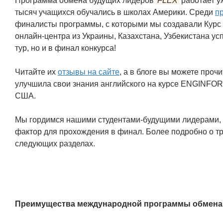
Программа обмена будущих лидеров
FLEX
работает у
тысяч учащихся обучались в школах Америки. Среди
п
финалисты программы, с которыми мы создавали Курс 
онлайн-центра из Украины, Казахстана, Узбекистана ус
тур, но и в финал конкурса!
Читайте их
отзывы на сайте
, а в блоге вы можете проч
улучшила свои знания английского на курсе ENGINFOR
США.
Мы гордимся нашими студентами-будущими лидерами, 
фактор для прохождения в финал. Более подробно о тр
следующих разделах.
Преимущества международной программы обмена