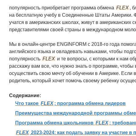
популярность приобретает программа обмена
FLEX
, 
на бесплатную учебу в Соединенные Штаты Америки. 
учатся в американских школах, живут в американских с
представителями своей страны в международном мол
Мы в онлайн-центре ENGINFORM с 2018-го года помог
английского языка и овладевать навыками, чтобы подг
популярность
FLEX
и те вопросы, с которыми к нам об
расскажу вам все, что нужно знать о программе, чтобы 
осуществить свою мечту об обучении в Америке. Если 
родитель, который хочет помочь своему ребенку осущес
Содержание:
Что такое
FLEX
: программа обмена лидеров
Преимущества международной программы обм
Программа обмена школьников
FLEX
: требован
FLEX
2023-2024: как подать заявку на участие в