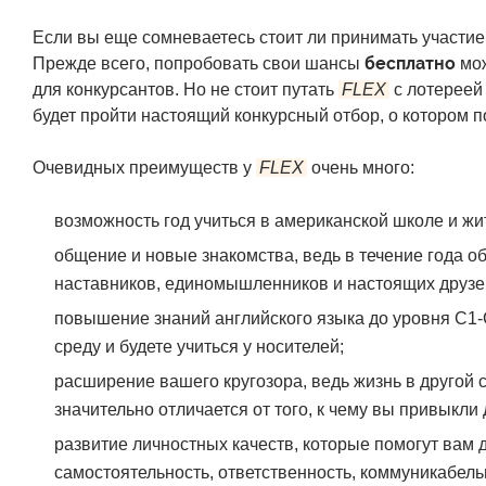
Если вы еще сомневаетесь стоит ли принимать участие
бесплатно
Прежде всего, попробовать свои шансы
мо
для конкурсантов. Но не стоит путать
FLEX
с лотерее
будет пройти настоящий конкурсный отбор, о котором 
Очевидных преимуществ у
FLEX
очень много:
возможность год учиться в американской школе и жи
общение и новые знакомства, ведь в течение года о
наставников, единомышленников и настоящих друзе
повышение знаний английского языка до уровня С1-
среду и будете учиться у носителей;
расширение вашего кругозора, ведь жизнь в другой с
значительно отличается от того, к чему вы привыкли 
развитие личностных качеств, которые помогут вам д
самостоятельность, ответственность, коммуникабель