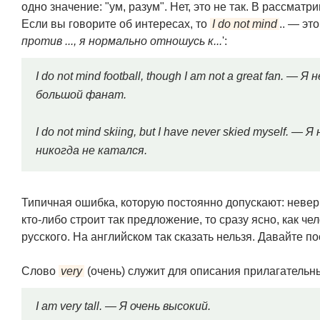
одно значение: "ум, разум". Нет, это не так. В рассма
Если вы говорите об интересах, то
I do not mind
.. — это
против ..., я нормально отношусь к...
':
I do not mind football, though I am not a great fan. 
большой фанат.
I do not mind skiing, but I have never skied myself.
никогда не катался.
Типичная ошибка, которую постоянно допускают: неве
кто-либо строит так предложение, то сразу ясно, как 
русского. На английском так сказать нельзя. Давайте п
Слово
very
(очень) служит для описания прилагательн
I am very tall. — Я очень высокий.