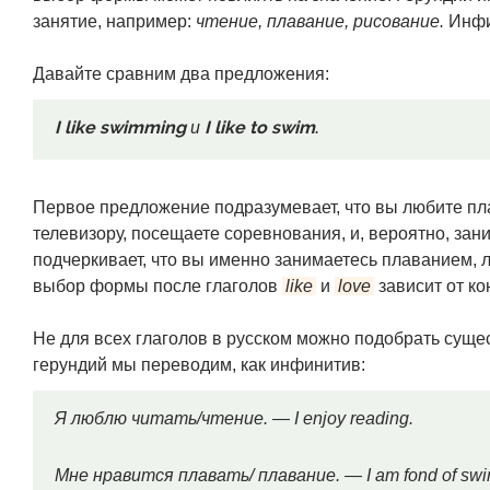
занятие, например:
чтение, плавание, рисование.
Инфи
Давайте сравним два предложения:
I like swimming
I like to swim
и
.
Первое предложение подразумевает, что вы любите плав
телевизору, посещаете соревнования, и, вероятно, за
подчеркивает, что вы именно занимаетесь плаванием, лю
выбор формы после глаголов
like
и
love
зависит от ко
Не для всех глаголов в русском можно подобрать суще
герундий мы переводим, как инфинитив:
Я люблю читать/чтение. — I enjoy reading.
Мне нравится плавать/ плавание. — I am fond of sw