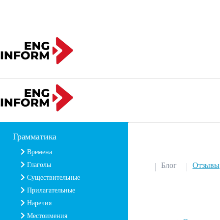
Грамматика
Времена
Глаголы
Блог
Отзывы
Существительные
Прилагательные
Наречия
Местоимения