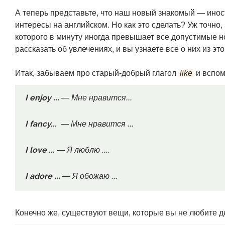
А теперь представьте, что наш новый знакомый — инос
интересы на английском. Но как это сделать? Уж точно
которого в минуту иногда превышает все допустимые н
рассказать об увлечениях, и вы узнаете все о них из это
Итак, забываем про старый-добрый глагол
like
и вспом
I enjoy ...
— Мне нравится...
I fancy...
— Мне нравится ...
I love ...
— Я люблю ....
I adore ...
— Я обожаю ...
Конечно же, существуют вещи, которые вы не любите д