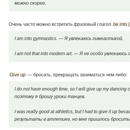
можно скорее.
Очень часто можно встретить фразовый глагол
be into 
I am into gymnastics. — Я увлекаюсь гимнастикой.
I am not that into modern art. — Я не особо увлекаю
Give up
— бросать, прекращать заниматься чем-либо:
I do not have enough time, so I will give up my danci
поэтому я брошу уроки танцев.
I was really good at athletics, but I had to give it up b
результаты в атлетике, но мне пришлось бросить