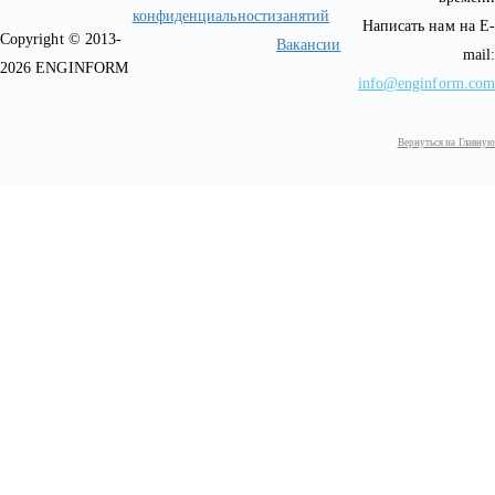
конфиденциальности
занятий
Написать нам на E-
Copyright © 2013-
Вакансии
mail:
2026 ENGINFORM
info@enginform.com
Вернуться на Главную