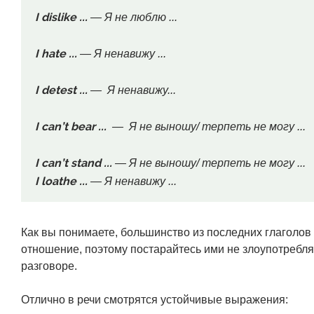
I dislike ...
— Я не люблю ...
I hate ...
— Я ненавижу ...
I detest ...
— Я ненавижу...
I can’t bear ...
— Я не выношу/ терпеть не могу ...
I can’t stand ...
— Я не выношу/ терпеть не могу ...
I loathe ...
— Я ненавижу ...
Как вы понимаете, большинство из последних глаголо
отношение, поэтому постарайтесь ими не злоупотребля
разговоре.
Отлично в речи смотрятся устойчивые выражения: