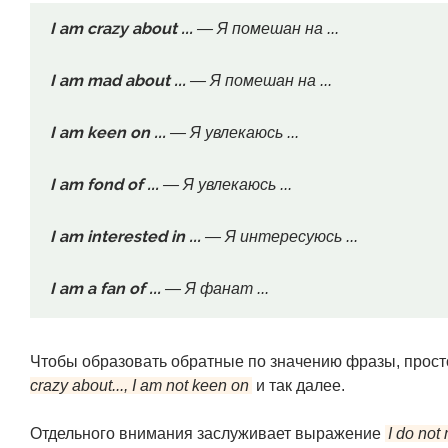
I am crazy about ...
— Я помешан на ...
I am mad about ...
— Я помешан на ...
I am keen on ...
— Я увлекаюсь ...
I am fond of ...
— Я увлекаюсь ...
I am interested in ...
— Я интересуюсь ...
I am a fan of ...
— Я фанат ...
Чтобы образовать обратные по значению фразы, просто
crazy about..., I am not keen on
и так далее.
Отдельного внимания заслуживает выражение
I do not