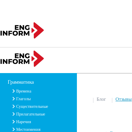
Грамматика
Времена
Глаголы
Блог
Отзывы
Существительные
Прилагательные
Наречия
Местоимения