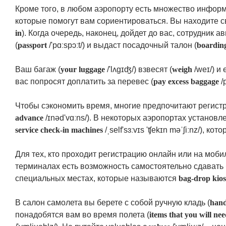
Кроме того, в любом аэропорту есть множество информ
которые помогут вам сориентироваться. Вы находите 
in
). Когда очередь, наконец, дойдет до вас, сотрудник 
(
passport
/'pɑːspɔːt/) и выдаст посадочный талон (
boardin
Ваш багаж (
your luggage
/'lʌgɪʤ/) взвесят (
weigh
/weɪ/) и
вас попросят доплатить за перевес (
pay excess baggage
/
Чтобы сэкономить время, многие предпочитают регистр
advance
/ɪnəd'vɑːns/). В некоторых аэропортах установ
service check-in machines
/ˌself'sɜːvɪs 'ʧekɪn məˈʃiːnz/), к
Для тех, кто проходит регистрацию онлайн или на моби
терминалах есть возможность самостоятельно сдавать 
специальных местах, которые называются
bag-drop kio
В салон самолета вы берете с собой ручную кладь (
hand
понадобятся вам во время полета (
items that you will nee