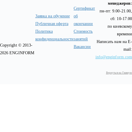
менеджеров:
Сертификат
пн-пт: 9.00-21.00,
Заявка на обучение
об
сб: 10-17.00
Публичная оферта
окончании
по киевскому
Политика
Стоимость
времени
конфиденциальности
занятий
Написать нам на E-
Copyright © 2013-
Вакансии
mail:
2026 ENGINFORM
info@enginform.com
Вернуться на Главную