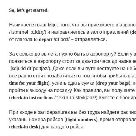
So, let’s get started.
Начинается ваш
trip
c того, что вы приезжаете в аэроп
/'tɜːmɪnəl 'bɪldɪŋ/) и направляетесь в зал отправлений (
de
от глагола
to depart
/dɪ'pɑːt/ – отправляться.
За сколько до вылета нужно быть в аэропорту? Если у в
появиться в аэропорту стоит за два-три часа до назна
ˈʃɛdjuːld dɪˈpɑːtʃəz/). Даже если вы путешествуете на н
все равно стоит позаботиться о том, чтобы прибыть в 
time for your flight
), успеть сдать сумки (
drop your bags
), 
пройти к выходу на посадку. Как правило, вы получает
(
check-in instructions
/'ʧekɪn ɪnˈstrʌkʃənz/) вместе с брон
При входе в зал departures вы без труда найдете распис
указаны номера рейсов (
flight numbers
), время отправле
(
check-in desk
) для каждого рейса.