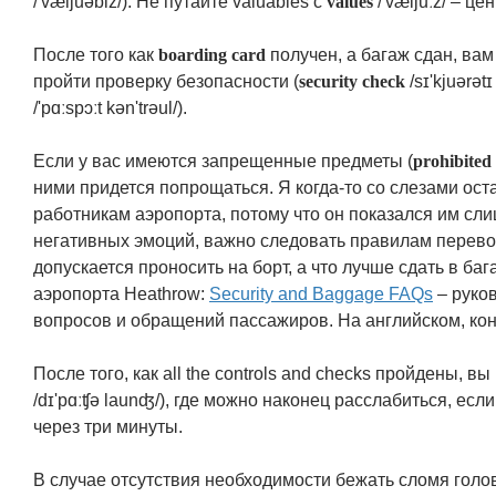
/'væljuəblz/). Не путайте valuables с
values
/'væljuːz/ – ц
После того как
boarding card
получен, а багаж сдан, вам
пройти проверку безопасности (
security check
/sɪ'kjuərət
/'pɑːspɔːt kən'trəul/).
Если у вас имеются запрещенные предметы (
prohibited
ними придется попрощаться. Я когда-то со слезами ос
работникам аэропорта, потому что он показался им сл
негативных эмоций, важно следовать правилам перевоз
допускается проносить на борт, а что лучше сдать в ба
аэропорта Heathrow:
Security and Baggage FAQs
– руко
вопросов и обращений пассажиров. На английском, коне
После того, как all the controls and checks пройдены, в
/dɪ'pɑːʧə launʤ/), где можно наконец расслабиться, есл
через три минуты.
В случае отсутствия необходимости бежать сломя голов