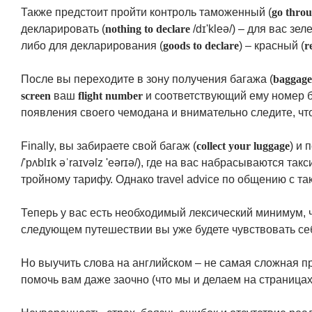
Также предстоит пройти контроль таможенный (
go thro
декларировать (
nothing to declare
/dɪ'kleə/) – для вас зе
либо для декларирования (
goods to declare
) – красный (
r
После вы переходите в зону получения багажа (
baggage
screen
ваш
flight number
и соответствующий ему номер б
появления своего чемодана и внимательно следите, что
Finally, вы забираете свой багаж (
collect your luggage
) и 
/'pʌblɪk əˈraɪvəlz 'eərɪə/), где на вас набрасываются т
тройному тарифу. Однако travel advice по общению с та
Теперь у вас есть необходимый лексический минимум, 
следующем путешествии вы уже будете чувствовать себ
Но выучить слова на английском – не самая сложная
помочь вам даже заочно (что мы и делаем на страница