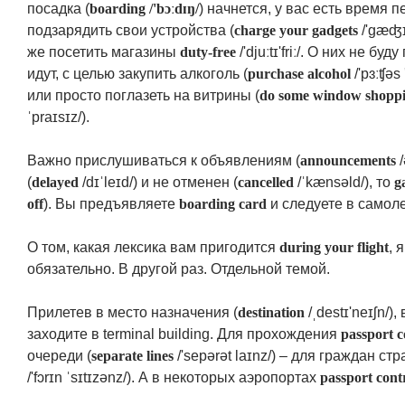
посадка (
boarding /'bɔːdɪŋ/
) начнется, у вас есть время п
подзарядить свои устройства (
charge your gadgets
/'gæʤɪ
же посетить магазины
duty-free
/'djuːtɪ'friː/. О них не б
идут, с целью закупить алкоголь (
purchase alcohol
/'pɜːʧəs
или просто поглазеть на витрины (
do some window shopp
ˈpraɪsɪz/).
Важно прислушиваться к объявлениям (
announcements
/
(
delayed
/dɪˈleɪd/) и не отменен (
cancelled
/ˈkænsəld/), то
g
off
). Вы предъявляете
boarding card
и следуете в самоле
О том, какая лексика вам пригодится
during your flight
, 
обязательно. В другой раз. Отдельной темой.
Прилетев в место назначения (
destination
/ˌdestɪ'neɪʃn/)
заходите в terminal building. Для прохождения
passport c
очереди (
separate lines
/'sepərət laɪnz/) – для граждан с
/'fɔrɪn ˈsɪtɪzənz/). А в некоторых аэропортах
passport cont