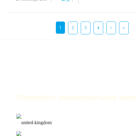
1
2
3
4
>
»
Сложно изучать
Попробуйте индивидуальные занят
только английский на за