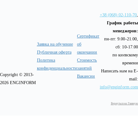
+38 (068) 02-110-70
,
График работы
менеджеров:
Сертификат
пн-пт: 9.00-21.00,
Заявка на обучение
об
сб: 10-17.00
Публичная оферта
окончании
по киевскому
Политика
Стоимость
времени
конфиденциальности
занятий
Написать нам на E-
Copyright © 2013-
Вакансии
mail:
2026 ENGINFORM
info@enginform.com
Вернуться на Главную