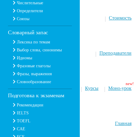
Числительные
Определители
Стоимость
Союзы
Словарный запас
Лексика по темам
Выбор слова, синонимы
Преподаватели
Идиомы
Фразовые глаголы
Фразы, выражения
Словообразование
Курсы
Моно-урок
Подготовка к экзаменам
Рекомендации
IELTS
TOEFL
Главная
CAE
FCE