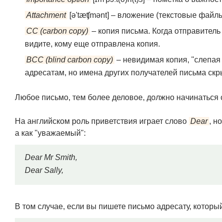
Attachment
[ə'tæʧmənt] – вложение (текстовые файл
СС (carbon copy)
– копия письма. Когда отправител
видите, кому еще отправлена копия.
BCC (blind carbon copy)
– невидимая копия, "слепая
адресатам, но имена других получателей письма скр
Любое письмо, тем более деловое, должно начинаться 
На английском роль приветствия играет слово
Dear
, н
а как "уважаемый":
Dear Mr Smith,
Dear Sally,
В том случае, если вы пишете письмо адресату, который