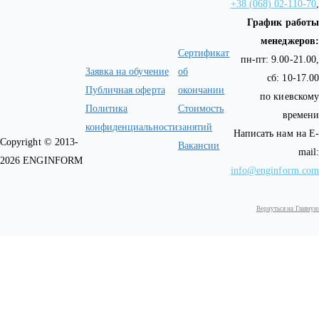
+38 (068) 02-110-70
,
График работы
менеджеров:
Сертификат
пн-пт: 9.00-21.00,
Заявка на обучение
об
сб: 10-17.00
Публичная оферта
окончании
по киевскому
Политика
Стоимость
времени
конфиденциальности
занятий
Написать нам на E-
Copyright © 2013-
Вакансии
mail:
2026 ENGINFORM
info@enginform.com
Вернуться на Главную