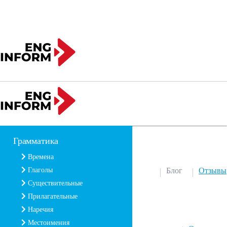
Грамматика
Времена
Глаголы
Блог
Отзывы
Существительные
Прилагательные
Наречия
Местоимения