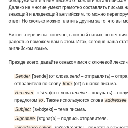
обнаруживаете в нем письмо от коллеги на английском
Далеко не многие умеют грамотно составлять письма на
знающий и владеющий английским, то можно перепоруч
ответ. Но сколько можно платить другим за то, что вы 
Бизнес-переписка, конечно, сложный навык, но нет ниче
радостью поможем вам в этом. Итак, сегодня наша ст
английском языке.
Прежде всего, давайте ознакомимся с ключевой лексико
Sender
['sendə] (от слова
send
– отправлять) – отпр
отправителя по слову
from
(от) в шапке письма.
Reсeiver
[rɪ'siːvə](от слова
receive
– получать) – пол
предлогом
to
. Также используются слова
addressee
Subject
['sʌbʤekt] – тема письма.
Signature
['sɪgnəʧə] – подпись отправителя.
Importance option
[ɪm'pɔːt(ə)n(t)s] – пометка о важнос