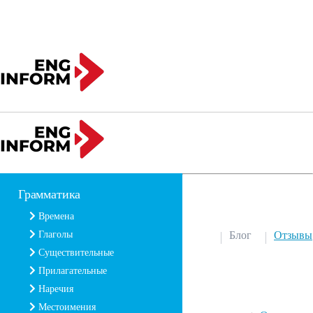
Грамматика
Времена
Глаголы
Блог
Отзывы
Существительные
Прилагательные
Наречия
Местоимения