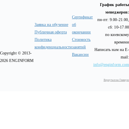
График работы
менеджеров:
Сертификат
пн-пт: 9.00-21.00,
Заявка на обучение
об
сб: 10-17.00
Публичная оферта
окончании
по киевскому
Политика
Стоимость
времени
конфиденциальности
занятий
Написать нам на E-
Copyright © 2013-
Вакансии
mail:
2026 ENGINFORM
info@enginform.com
Вернуться на Главную