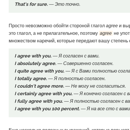
That's for sure.
— Это точно.
Просто невозможно обойти стороной глагол
agree
и выр
это глагол, а не прилагательное, поэтому
agree
не упот
множеством наречий, которые передают вашу степень 
I agree with you.
— Я согласен с вами.
I absolutely agree.
— Совершенно согласен.
I quite agree with you.
— Я с Вами полностью согла
I totally agree.
— Я полностью согласен.
I couldn't agree more.
— Не могу не согласиться.
I certainly agree with you.
— Я конечно согласен с в
I fully agree with you.
— Я полностью согласен с ва
I agree with you 100 percent.
— Я на все сто с вами