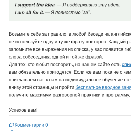
I support the idea.
— Я поддерживаю эту идею.
I am all for it.
— Я полностью "за".
Возьмите себе за правило: в любой беседе на английск
не используйте одну и ту же фразу повторно. Каждый р
запомните все выражения из списка, у вас появится ги
слова собеседника одной и той же фразой.
спи
Для тех, кто любит поспорить, на нашем сайте есть
вам обязательно пригодятся! Если же вам пока не с кем
приглашаем вас к нам на индивиудальное обучение по С
внизу этой страницы и пройти
бесплатное вводное зан
получите максимум разговорной практики и программу,
Успехов вам!
Комментарии
0