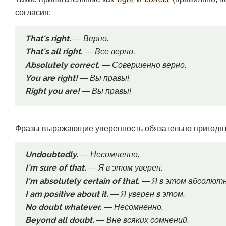
согласия:
That's right.
— Верно.
That's all right.
— Все верно.
Absolutely correct.
— Совершенно верно.
You are right!
— Вы правы!
Right you are!
— Вы правы!
Фразы выражающие уверенность обязательно пригодят
Undoubtedly.
— Несомненно.
I'm sure of that.
— Я в этом уверен.
I'm absolutely certain of that.
— Я в этом абсолютн
I am positive about it.
— Я уверен в этом.
No doubt whatever.
— Несомненно.
Beyond all doubt.
— Вне всяких сомнений.