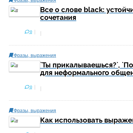
Фразы, выражения
Все о слове black: устой
сочетания
0
Фразы, выражения
`Ты прикалываешься?`, `П
для неформального обще
0
Фразы, выражения
Как использовать выражения