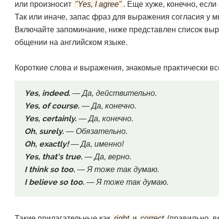
или произносит
"Yes, I agree"
. Еще хуже, конечно, если
Так или иначе, запас фраз для выражения согласия у м
Включайте запоминание, ниже представлен список выр
общении на английском языке.
Короткие слова и выражения, знакомые практически все
Yes, indeed.
— Да, действительно.
Yes, of course.
— Да, конечно.
Yes, certainly.
— Да, конечно.
Oh, surely.
— Обязательно.
Oh, exactly!
— Да, именно!
Yes, that's true.
— Да, верно.
I think so too.
— Я тоже так думаю.
I believe so too.
— Я тоже так думаю.
Такие прилагательные как
right
и
correct
(правильно, в