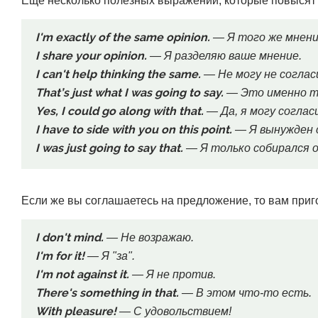
Еще несколько полезных выражений, которые повысят 
I'm exactly of the same opinion.
— Я того же мнени
I share your opinion.
— Я разделяю ваше мнение.
I can't help thinking the same.
— Не могу не соглас
That’s just what I was going to say.
— Это именно то
Yes, I could go along with that.
— Да, я могу соглас
I have to side with you on this point.
— Я вынужден с
I was just going to say that.
— Я только собирался о
Если же вы соглашаетесь на предложение, то вам при
I don't mind.
— Не возражаю.
I'm for it!
— Я "за".
I'm not against it.
— Я не против.
There's something in that.
— В этом что-то есть.
With pleasure!
— С удовольствием!