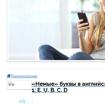
Произношение
«Немые» буквы в английском
1: E, U, B, C, D
0