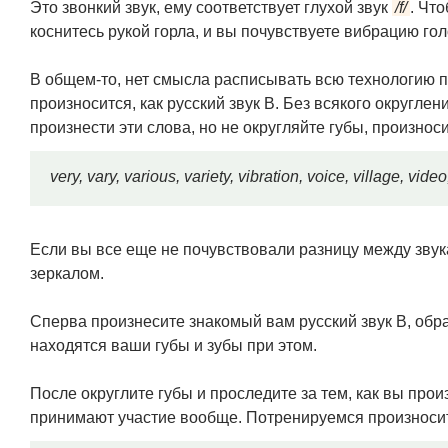
Это звонкий звук, ему соответствует глухой звук
/f/
. Чт
коснитесь рукой горла, и вы почувствуете вибрацию го
В общем-то, нет смысла расписывать всю технологию пр
произносится, как русский звук В. Без всякого округле
произнести эти слова, но не округляйте губы, произноси
very, vary, various, variety, vibration, voice, village, vide
Если вы все еще не почувствовали разницу между звук
зеркалом.
Сперва произнесите знакомый вам русский звук В, обра
находятся ваши губы и зубы при этом.
После округлите губы и проследите за тем, как вы прои
принимают участие вообще. Потренируемся произносит