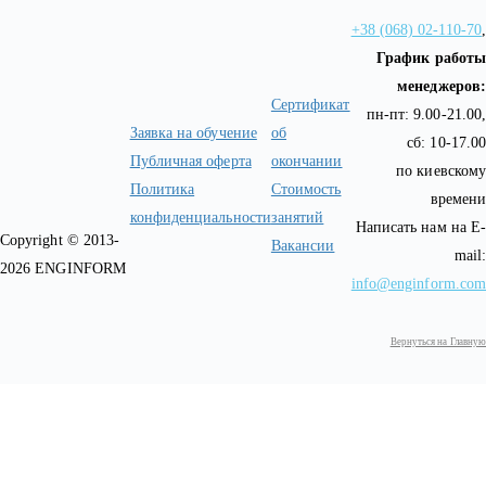
+38 (068) 02-110-70
,
График работы
менеджеров:
Сертификат
пн-пт: 9.00-21.00,
Заявка на обучение
об
сб: 10-17.00
Публичная оферта
окончании
по киевскому
Политика
Стоимость
времени
конфиденциальности
занятий
Написать нам на E-
Copyright © 2013-
Вакансии
mail:
2026 ENGINFORM
info@enginform.com
Вернуться на Главную