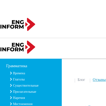
Грамматика
Времена
Глаголы
Блог
Отзывы
Существительные
Прилагательные
Наречия
Местоимения