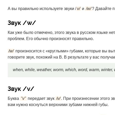
А вы правильно используете звуки /
v/
и
/w/
? Давайте 
Звук /w/
Как уже было отмечено, этого звука в русском языке нет.
проблем. Его обычно произносят правильно.
/w/
произносится с «круглыми» губами, которые вы вытя
говорите звук, похожий на В. В результате у вас получа
when, while, weather, worm, which, word, warm, winter
Звук /v/
Буква
"v"
передает звук
/v/
. При произнесении этого з
вам нужно коснуться верхними зубами нижней губы.