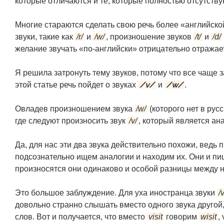
которые отличаются и те, которые полностью отсутству
Многие стараются сделать свою речь более «английско
звуки, такие как
/r/
и
/w/
, произношение звуков
/t/
и
/d/
желание звучать «по-английски» отрицательно отража
Я решила затронуть тему звуков, потому что все чаще з
/v/
/w/
этой статье речь пойдет о звуках
и
.
Овладев произношением звука
/w/
(которого нет в рус
где следуют произносить звук
/v/
, который является ан
Да, для нас эти два звука действительно похожи, ведь
подсознательно ищем аналогии и находим их. Они и пиш
произносятся они одинаково и особой разницы между н
Это большое заблуждение. Для уха иностранца звуки
/v
довольно странно слышать вместо одного звука другой,
слов. Вот и получается, что вместо
visit
говорим
wisit
,