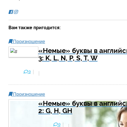
Вам также пригодится:
Произношение
«Немые» буквы в английском
3: K, L, N, P, S, T, W
0
Произношение
«Немые» буквы в английском
2: G, H, GH
0