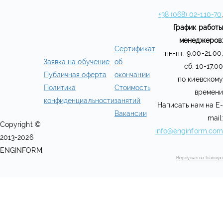
+38 (068) 02-110-70
,
График работы
менеджеров:
Сертификат
пн-пт: 9.00-21.00,
Заявка на обучение
об
сб: 10-17.00
Публичная оферта
окончании
по киевскому
Политика
Стоимость
времени
конфиденциальности
занятий
Написать нам на E-
Вакансии
mail:
Copyright ©
info@enginform.com
2013-2026
ENGINFORM
Вернуться на Главную