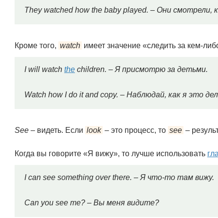
They watched how the baby played. – Они смотрели, 
Кроме того,
watch
имеет значение «следить за кем-либ
I will watch
the
children. – Я присмотрю за детьми.
Watch how I do it and copy. – Наблюдай, как я это д
See
– видеть. Если
look
– это процесс, то
see
– результ
Когда вы говорите «Я вижу», то лучше использовать
гл
I can see something over there. – Я что-то там вижу.
Can you see me? – Вы меня видите?