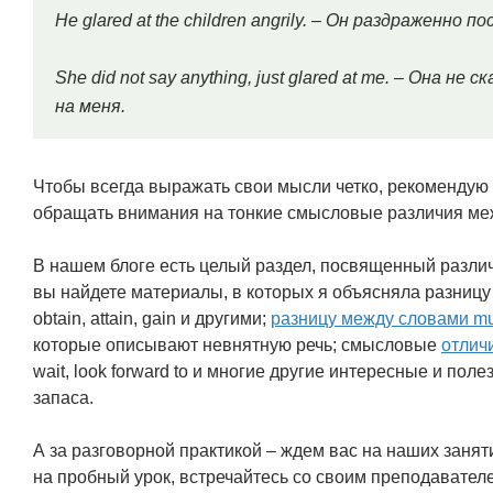
He glared at the children angrily. – Он раздраженно 
She did not say anything, just glared at me. – Она н
на меня.
Чтобы всегда выражать свои мысли четко, рекомендую
обращать внимания на тонкие смысловые различия ме
В нашем блоге есть целый раздел, посвященный разли
вы найдете материалы, в которых я объясняла разниц
obtain, attain, gain и другими;
разницу между словами mum
которые описывают невнятную речь; смысловые
отлич
wait, look forward to и многие другие интересные и п
запаса.
А за разговорной практикой – ждем вас на наших зан
на пробный урок, встречайтесь со своим преподавател