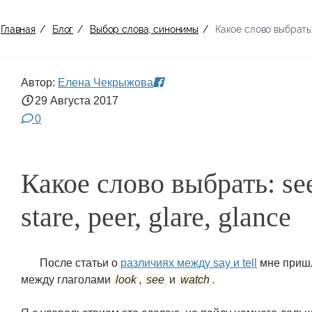
Главная
/
Блог
/
Выбор слова, синонимы
/
Какое слово выбрать: s
Автор:
Елена Чекрыжова
29 Августа
2017
0
Какое слово выбрать: see
stare, peer, glare, glance
После статьи о
различиях между say и tell
мне пришл
между глаголами
look
,
see
и
watch
.