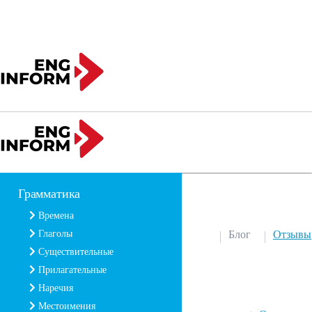
Грамматика
Времена
Глаголы
Блог
Отзывы
Существительные
Прилагательные
Наречия
Местоимения