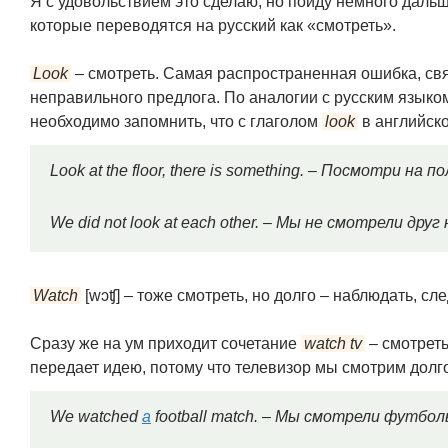
Я с удовольствием это сделаю, но пойду немного дальш
которые переводятся на русский как «смотреть».
Look
– смотреть. Самая распространенная ошибка, свя
неправильного предлога. По аналогии с русским языком
необходимо запомнить, что с глаголом
look
в английск
Look at the floor, there is something. – Посмотри на 
We did not look at each other. – Мы не смотрели друг 
Watch
[wɔʧ] – тоже смотреть, но долго – наблюдать, сле
Сразу же на ум приходит сочетание
watch tv
– смотреть
передает идею, потому что телевизор мы смотрим долго
We watched
a
football match. – Мы смотрели футбо