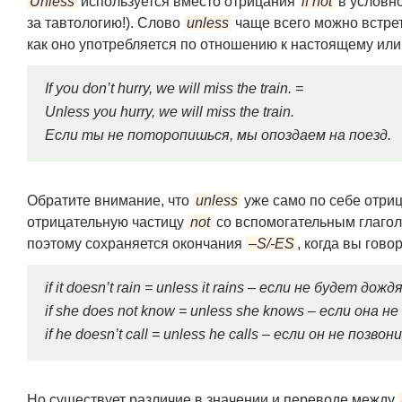
Unless
используется вместо отрицания
if not
в условн
за тавтологию!). Слово
unless
чаще всего можно встрет
как оно употребляется по отношению к настоящему ил
If you don’t hurry, we will miss the train. =
Unless you hurry, we will miss the train.
Если ты не поторопишься, мы опоздаем на поезд.
Обратите внимание, что
unless
уже само по себе отриц
отрицательную частицу
not
со вспомогательным глаго
поэтому сохраняется окончания
–S/-ES
, когда вы гово
if it doesn’t rain = unless it rains – если не будет дожд
if she does not know = unless she knows – если она н
if he doesn’t call = unless he calls – если он не позвон
Но существует различие в значении и переводе между