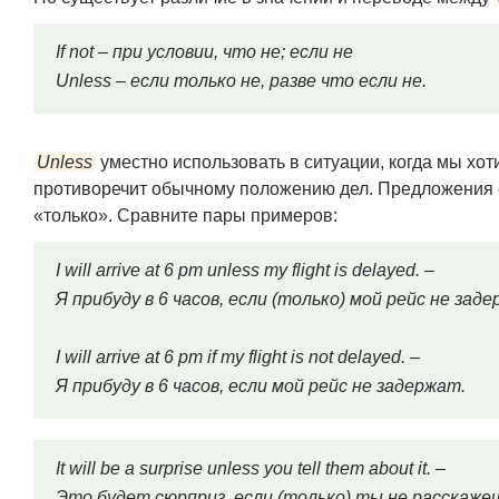
If not – при условии, что не; если не
Unless – если только не, разве что если не.
Unless
уместно использовать в ситуации, когда мы хот
противоречит обычному положению дел. Предложения
«только». Сравните пары примеров:
I will arrive at 6 pm unless my flight is delayed. –
Я прибуду в 6 часов, если (только) мой рейс не зад
I will arrive at 6 pm if my flight is not delayed. –
Я прибуду в 6 часов, если мой рейс не задержат.
It will be a surprise unless you tell them about it. –
Это будет сюрприз, если (только) ты не расскажеш