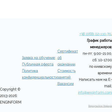
+38 (068) 02-110-70
,
График работы
менеджеров:
Сертификат
пн-пт: 9.00-21.00,
Заявка на обучение
об
сб: 10-17.00
Публичная оферта
окончании
по киевскому
Политика
Стоимость
времени
конфиденциальности
занятий
Написать нам на E-
Вакансии
mail:
Copyright ©
info@enginform.com
2013-2026
ENGINFORM
Вернуться на Главную