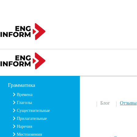
Грамматика
Времена
Глаголы
Блог
Отзывы
Существительные
Прилагательные
Наречия
Местоимения