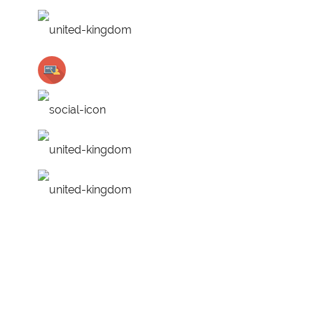
только английский на з
лучшие преподаватели
работа над ошибками
удобное расписание
персональная програм