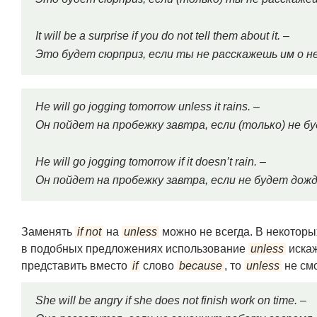
It will be a surprise if you do not tell them about it. –
Это будет сюрприз, если ты не расскажешь им о н
He will go jogging tomorrow unless it rains. –
Он пойдет на пробежку завтра, если (только) не б
He will go jogging tomorrow if it doesn’t rain. –
Он пойдет на пробежку завтра, если не будет дожд
Заменять
if not
на
unless
можно не всегда. В некоторы
в подобных предложениях использование
unless
искаж
представить вместо
if
слово
because
, то
unless
не см
She will be angry if she does not finish work on time. –