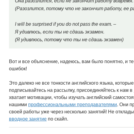
Она разозлится, если не закончит работу вовремя.
(Разозлится, потому что не закончит работу, ее р
I will be surprised if you do not pass the exam. –
Я удивлюсь, если ты не сдашь экзамен.
(Я удивлюсь, потому что ты не сдашь экзамен)
Вот и все объяснение, надеюсь, вам было понятно, и т
ошибок!
Это далеко не все тонкости английского языка, которые
подписывайтесь на рассылку, присоединяйтесь к нам в
хватает мотивации, чтобы изучать английский самостоя
нашими
профессиональными преподавателями
. Они п
своей работы уже через несколько занятий! Не отклады
вводное занятие
по скайп.