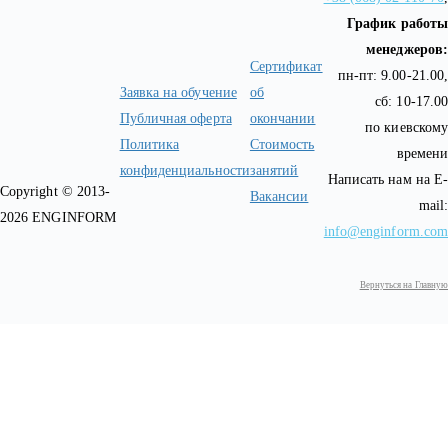
График работы
менеджеров:
Сертификат
пн-пт: 9.00-21.00,
Заявка на обучение
об
сб: 10-17.00
Публичная оферта
окончании
по киевскому
Политика
Стоимость
времени
конфиденциальности
занятий
Написать нам на E-
Copyright © 2013-
Вакансии
mail:
2026 ENGINFORM
info@enginform.com
Вернуться на Главную