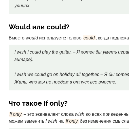
улицах.
Would или could?
Вместо
would
используется слово
could
, когда подле
I wish I could play the guitar. – Я хотел бы уметь и
гитаре).
I wish we сould go on holiday all together. – Я бы хо
Жаль, что мы не поедем в отпуск все вместе.
Что такое If only?
If only
– это эквивалент слова
wish
во всех приведенны
можем заменить
I wish
на
If only
без изменения смысла