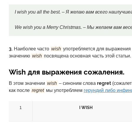
I wish you all the best. – Я желаю вам всего наилучше
We wish you a Merry Christmas. – Мы желаем вам ве
3.
Наиболее часто
wish
употребляется для выражения 
значению
wish
посвящена основная часть этой статьи.
Wish для выражения сожаления.
regret
В этом значении
wish
– синоним слова
(сожалеть
как после
regret
мы употребляем
герундий либо инфин
1
I WISH