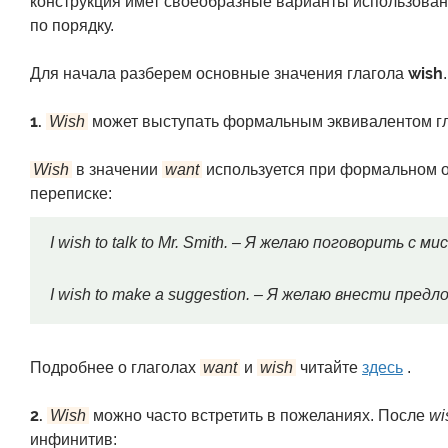
конструкция имет своеобразные варианты использован
по порядку.
wish
Для начала разберем основные значения глагола
.
1.
Wish
может выступать формальным эквивалентом г
Wish
в значении
want
используется при формальном 
переписке:
I wish to talk to Mr. Smith. – Я желаю поговорить с
I wish to make a suggestion. – Я желаю внести предл
Подробнее о глаголах
want
и
wish
читайте
здесь
.
2.
Wish
можно часто встретить в пожеланиях. После
wi
инфинитив: