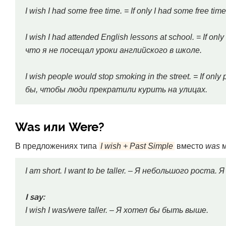
I wish I had some free time. = If only I had some free
I wish I had attended English lessons at school. = If onl
что я не посещал уроки английского в школе.
I wish people would stop smoking in the street. = If onl
бы, чтобы люди прекратили курить на улицах.
Was или Were?
В предложениях типа
I wish + Past Simple
вместо
was
м
I am short. I want to be taller. – Я небольшого роста.
I say:
I wish I was/were taller. – Я хотел бы быть выше.