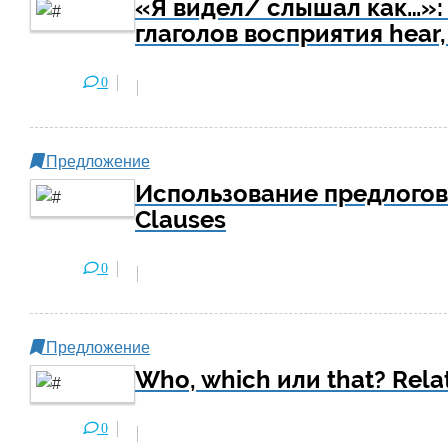
«Я видел/ слышал как…»: 
глаголов восприятия hear, 
0
Предложение
Использование предлогов 
Clauses
0
Предложение
Who, which или that? Rela
0