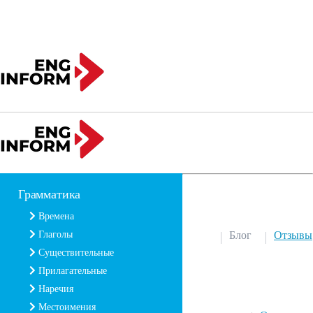
Грамматика
Времена
Глаголы
Блог
Отзывы
Существительные
Прилагательные
Наречия
Местоимения