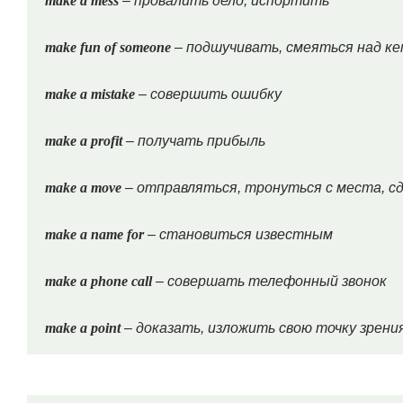
make a mess
– провалить дело, испортить
make fun of someone
– подшучивать, смеяться над к
make a mistake
– совершить ошибку
make a profit
– получать прибыль
make a move
– отправляться, тронуться с места, с
make a name for
– становиться известным
make a phone call
– совершать телефонный звонок
make a point
– доказать, изложить свою точку зрени