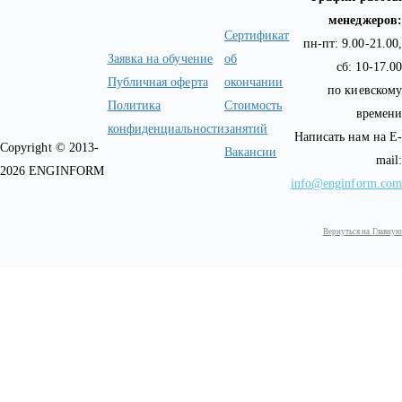
менеджеров:
Сертификат
пн-пт: 9.00-21.00,
Заявка на обучение
об
сб: 10-17.00
Публичная оферта
окончании
по киевскому
Политика
Стоимость
времени
конфиденциальности
занятий
Написать нам на E-
Copyright © 2013-
Вакансии
mail:
2026 ENGINFORM
info@enginform.com
Вернуться на Главную