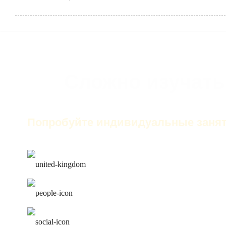
Сложно изучать
Попробуйте индивидуальные занят
только английский на за
лучшие преподаватели
работа над ошибками