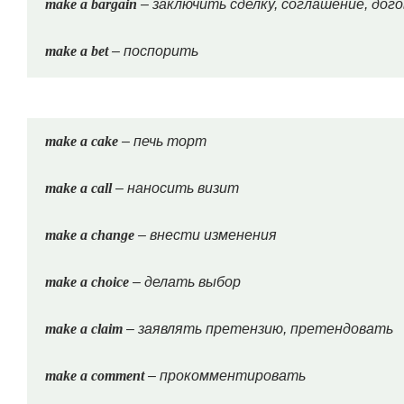
make a bargain
– заключить сделку, соглашение, дог
make a bet
– поспорить
make a cake
– печь торт
make a call
– наносить визит
make a change
– внести изменения
make a choice
– делать выбор
make a claim
– заявлять претензию, претендовать
make a comment
– прокомментировать