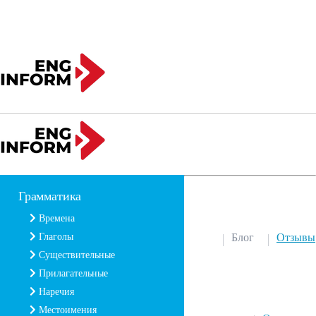
Грамматика
Времена
Глаголы
Блог
Отзывы
Существительные
Прилагательные
Наречия
Местоимения