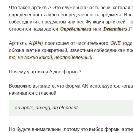
Что такое артикль? Это служебная часть речи, которая
определенность либо неопределенность предмета. Ины
собеседники с предметом или нет. Функция артиклей – о
относятся называется
Определители
или
Determiners
.П
Артикль
A (AN)
произошел от числительного
ONE
(оди
обозначает не конкретный, известный собеседникам пр
то, не важно какой, неопределенный
.
Почему у артикля A две формы?
Возможно вы знаете, что форма AN используется, когда
начинается с гласной:
an apple, an egg, an elephant
Но будьте внимательны, потому что выбор формы артикл