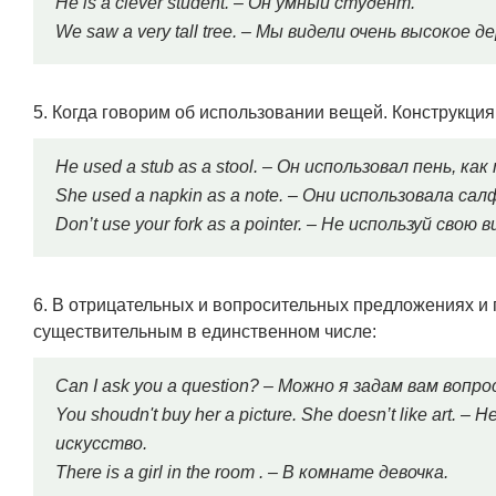
He is a clever student. – Он умный студент.
We saw a very tall tree. – Мы видели очень высокое д
5. Когда говорим об использовании вещей. Конструкция
He used a stub as a stool. – Он использовал пень, ка
She used a napkin as a note. – Они использовала сал
Don’t use your fork as a pointer. – Не используй свою 
6. В отрицательных и вопросительных предложениях и
существительным в единственном числе:
Can I ask you a question? – Можно я задам вам вопро
You shoudn't buy her a picture. She doesn’t like art
искусство.
There is a girl in the room . – В комнате девочка.