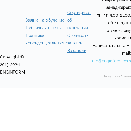
График работы
менеджеров:
Сертификат
пн-пт: 9.00-21.00,
Заявка на обучение
об
сб: 10-17.00
Публичная оферта
окончании
по киевскому
Политика
Стоимость
времени
конфиденциальности
занятий
Написать нам на E-
Вакансии
mail:
Copyright ©
info@enginform.com
2013-2026
ENGINFORM
Вернуться на Главную