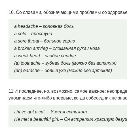
10. Со словами, обозначающими проблемы со здоровь
a headache – головная боль
a cold – простуда
a sore throat – больное горло
a broken arm/leg – сломанная рука / нога
a weak heart – слабое сердце
(a) toothache – зубная боль (можно без артикля)
(an) earache – боль в ухе (можно без артикля)
11.И последнее, но, возможно, самое важное: неопреде
упоминаем что-либо впервые, когда собеседник не знае
I have got a cat. – У меня есть кот.
He met a beautiful girl. – Он встретил красивую деву