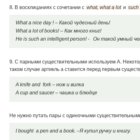
8. В восклицаниях с сочетании с
what, what a lot
и
such
What a nice day ! – Какой чудесный день!
What a lot of books! – Как много книг!
He is such an intelligent person! - Он такой умный че
9. С парными существительными используем А. Некото
таком случае артикль а ставится перед первым сущест
A knife and fork – нож и вилка
A cup and saucer – чашка и блюдце
Не нужно путать пары с одиночными существительными
I bought a pen and a book. –Я купил ручку и книгу.