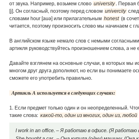
от звука. Например, возьмем слово
university
. Первая б
[j]. Он согласный, поэтому перед словом
univercity
следу
словами hour [auə] или прилагательным
honest
(в соче
читается, поэтому произносить слово мы начинаем с г
В английском языке немало слов с немыми согласными
артикля руководствуйтесь произношением слова, а не 
Давайте взглянем на основные случаи, в которых мы ис
многом друг друга дополняют, но если вы понимаете ос
сможете его употребить правильно.
Aртикль А используется в следующих случаях:
1. Если предмет только один и он неопределенный. Чт
такие слова:
какой-то, один из многих, один из, любой
I work in an office. – Я работаю в офисе. (Я работаю
She bought a car. – Она купила (одну) машину. (Она