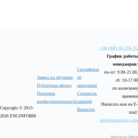
+38 (068) 02-110-70
,
График работы
менеджеров:
Сертификат
пн-пт: 9.00-21.00,
Заявка на обучение
об
сб: 10-17.00
Публичная оферта
окончании
по киевскому
Политика
Стоимость
времени
конфиденциальности
занятий
Написать нам на E-
Copyright © 2013-
Вакансии
mail:
2026 ENGINFORM
info@enginform.com
Вернуться на Главную