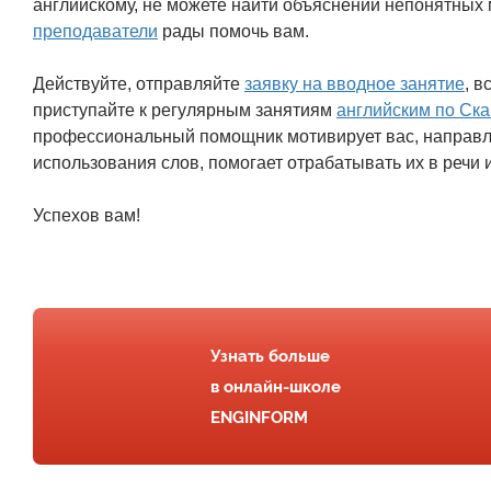
английскому, не можете найти объяснений непонятных 
преподаватели
рады помочь вам.
Действуйте, отправляйте
заявку на вводное занятие
, в
приступайте к регулярным занятиям
английским по Ск
профессиональный помощник мотивирует вас, направ
использования слов, помогает отрабатывать их в речи
Успехов вам!
Узнать больше
в онлайн-школе
ENGINFORM