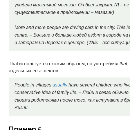
It
увидели маленький магазин. Он был закрыт. (
– не
существительное в предложении – магазин)
More and more people are driving cars in the city. This le
centre. – Больше и больше людей ездят в городе н
This
и заторам на дорогах в центре. (
– вся ситуаци
That используется схожим образом, но употребляя
that
,
отдельных ее аспектов:
People in villages
usually
have several children who live 
conservative idea of family life. – Люди в селах об
своими родителями после того, как вступают в бр
жизни.
Пример 5