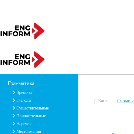
Грамматика
Времена
Глаголы
Блог
Отзывы
Существительные
Прилагательные
Наречия
Местоимения