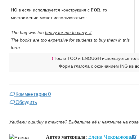
HO в если используется конструкция с
, то
FOR
местоимение может использоваться:
The bag was too
heavy for me to carry it
.
The books are
too expensive for students to buy them
in this
term.
После TOO и ENOUGH используется тол
!
Форма глагола с окончанием ING
не и
Комментарии
0
Обсудить
Увидели ошибку в тексте? Выделите её и нажмите на появ
Елена Чекрыжова
Автор материала: