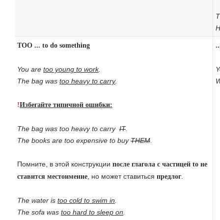
T
H
TOO ... to do something
.
You are
too young to work
.
Y
The bag was
too heavy to carry
.
W
!
Избегайте типичной ошибки:
The bag was too heavy to carry
IT
.
The books are too expensive to buy
THEM
.
Помните, в этой конструкции
после глагола с частицей to не
, но может ставиться
.
ставится местоимение
предлог
The water is
too cold to swim in
.
The sofa was
too hard to sleep on
.