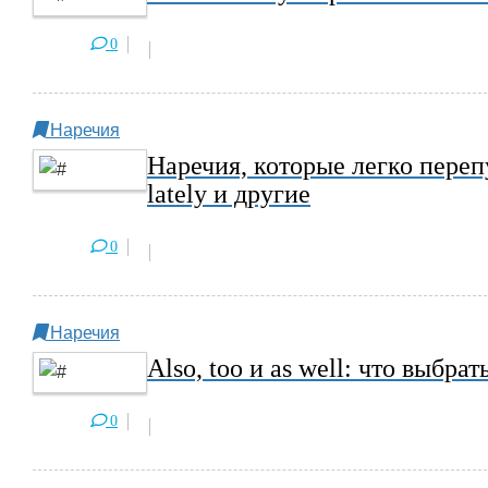
0
Наречия
Наречия, которые легко перепута
lately и другие
0
Наречия
Also, too и as well: что выбрат
0