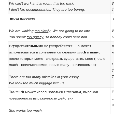
We can't work in this room. It is
too dark
.
W
I don't like documentaries. They are
too boring
.
T
перед наречием
We are walking
too slowly
. We are going to be late.
W
You speak
too quietly
, so nobody could hear him.
H
, но может
с существительными не употребляется
п
использоваться в сочетании со словами
и
,
н
much
many
после которых может следовать существительное (после
I
much - неисчисляемое, после many - исчисляемое):
T
T
There are too many mistakes in your essay.
We took too much luggage with us.
может использоваться
, выражая
Е
Too much
с глаголом
чрезмерность выраженности действия:
с
и
She works
too much
.