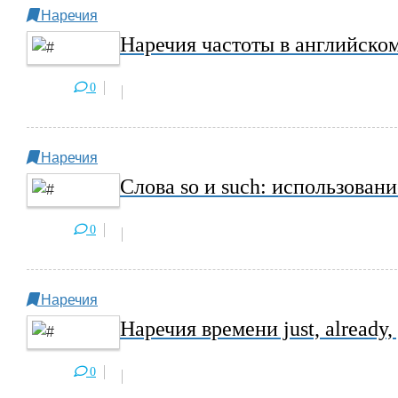
Наречия
Наречия частоты в английско
0
Наречия
Слова so и such: использовани
0
Наречия
Наречия времени just, already,
0