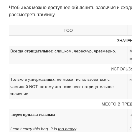
Чтобы как можно доступнее объяснить различия и сх
рассмотреть таблицу.
TOO
ЗНАЧЕ
Всегда
: слишком, чересчур, чрезмерно.
М
отрицательное
м
ИСПОЛЬЗ
Только в
, не может использоваться с
и
утверждениях
частицей NOT, потому что тоже несет отрицательное
значение
МЕСТО В ПРЕ
перед прилагательным
I can't carry this bag. It is
too heavy
.
I