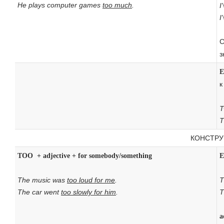
He plays computer games
too much
.
I
I
С
з
E
T
T
КОНСТРУ
TOO + adjective + for somebody/something
E
The music was
too loud for me
.
T
The car went
too slowly for him
.
T
a