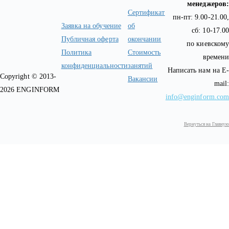
менеджеров:
Сертификат
пн-пт: 9.00-21.00,
Заявка на обучение
об
сб: 10-17.00
Публичная оферта
окончании
по киевскому
Политика
Стоимость
времени
конфиденциальности
занятий
Написать нам на E-
Copyright © 2013-
Вакансии
mail:
2026 ENGINFORM
info@enginform.com
Вернуться на Главную