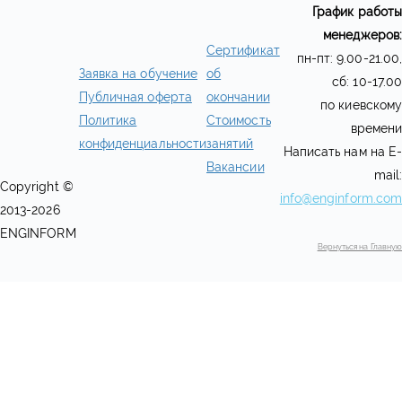
График работы
менеджеров:
Сертификат
пн-пт: 9.00-21.00,
Заявка на обучение
об
сб: 10-17.00
Публичная оферта
окончании
по киевскому
Политика
Стоимость
времени
конфиденциальности
занятий
Написать нам на E-
Вакансии
mail:
Copyright ©
info@enginform.com
2013-2026
ENGINFORM
Вернуться на Главную