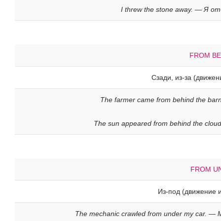
I threw the stone away. — Я о
FROM BE
Сзади, из-за (движен
The farmer came from behind the ba
The sun appeared from behind the clou
FROM U
Из-под (движение и
The mechanic crawled from under my car. —