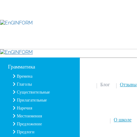
Грамматика
Времена
Глаголы
Блог
Отзывы
Существительные
Прилагательные
Наречия
Местоимения
О школе
Предложение
Предлоги