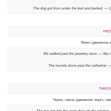
The dog got from under the bed and barked. —
PAS
Мимо (движение 
We walked past the jewelery store. — М
The tourists drove past the cathedra
THRO
Через, сквозь (движение через, скв
The boy got into the room through the windo