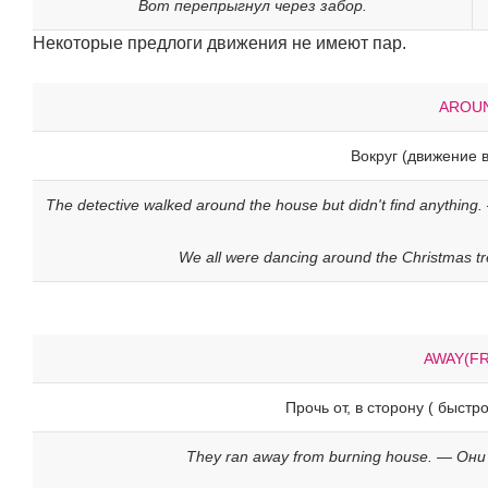
Вот перепрыгнул через забор.
Некоторые предлоги движения не имеют пар.
AROU
Вокруг (движение в
The detective walked around the house but didn't find anyth
We all were dancing around the Christmas 
AWAY(F
Прочь от, в сторону ( быстр
They ran away from burning house. — Он