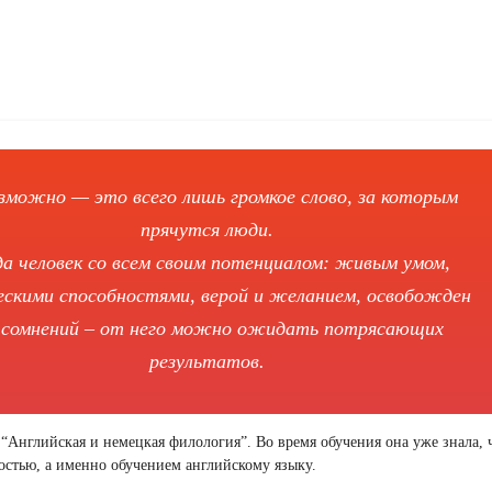
зможно — это всего лишь громкое слово, за которым
прячутся люди.
да человек со всем своим потенциалом: живым умом,
ескими способностями, верой и желанием, освобожден
 сомнений – от него можно ожидать потрясающих
результатов.
“Английская и немецкая филология”. Во время обучения она уже знала, 
ьностью, а именно обучением английскому языку.