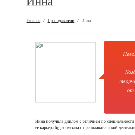
Инна
Главная
/
Преподаватели
/
Инна
Нево
Ког
творч
от
Инна получила диплом с отличием по специальности 
ее карьера будет связана с преподавательской деятел