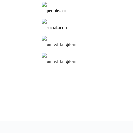
лучшие преподава
работа над ошибка
удобное расписа
персональная п