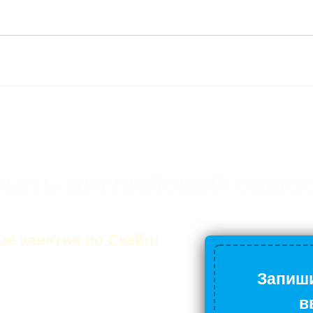
чать английский само
е занятия по Скайп:
Запиши
ий на занятии
в