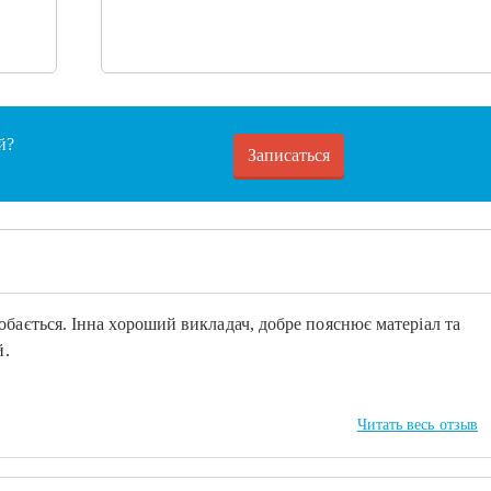
й?
Записаться
обається. Інна хороший викладач, добре пояснює матеріал та
й.
Читать весь отзыв