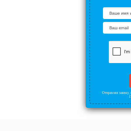
тели
ми
ние
рограмма
Отправляя заявку, 
П