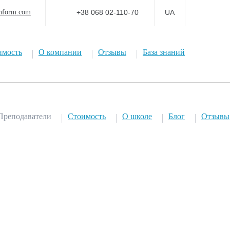
nform.com
+38 068 02-110-70
UA
имость
О компании
Отзывы
База знаний
Преподаватели
Стоимость
О школе
Блог
Отзывы